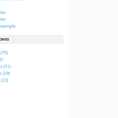
ter
ter
exemple
ORIES
(75)
2)
s
(31)
s
(29)
(23)